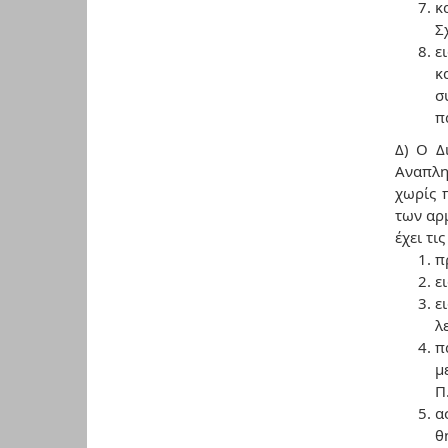
κ
Σ
ε
κ
σ
π
Δ) Ο Δ
Αναπληρ
χωρίς 
των αρμ
έχει τι
π
ε
ε
λ
π
μ
Π
α
θ