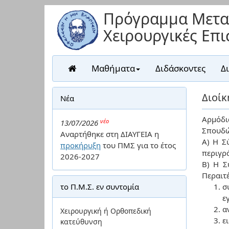
Πρόγραμμα Μετα
Χειρουργικές Επ
Μαθήματα
Διδάσκοντες
Δ
Διoίκ
Nέα
Αρμόδι
νέο
13/07/2026
Σπουδώ
Aναρτήθηκε στη ΔΙΑΥΓΕΙΑ η
Α) Η Σ
προκήρυξη
του ΠΜΣ για το έτος
περιγρ
2026-2027
Β) Η Σ
Περαιτέ
το Π.Μ.Σ. εν συντομία
σ
ε
α
Χειρουργική ή Ορθοπεδική
ε
κατεύθυνση