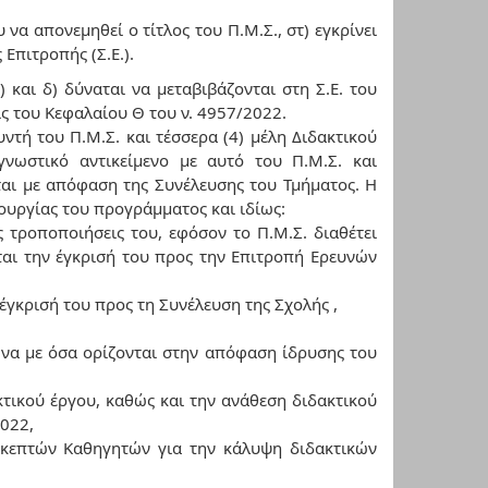
να απονεμηθεί ο τίτλος του Π.Μ.Σ., στ) εγκρίνει
Επιτροπής (Σ.Ε.).
και δ) δύναται να μεταβιβάζονται στη Σ.Ε. του
ις του Κεφαλαίου Θ του ν. 4957/2022.
υντή του Π.Μ.Σ. και τέσσερα (4) μέλη Διδακτικού
νωστικό αντικείμενο με αυτό του Π.Μ.Σ. και
ται με απόφαση της Συνέλευσης του Τμήματος. Η
τουργίας του προγράμματος και ιδίως:
ς τροποποιήσεις του, εφόσον το Π.Μ.Σ. διαθέτει
ται την έγκρισή του προς την Επιτροπή Ερευνών
έγκρισή του προς τη Συνέλευση της Σχολής ,
να με όσα ορίζονται στην απόφαση ίδρυσης του
κτικού έργου, καθώς και την ανάθεση διδακτικού
2022,
σκεπτών Καθηγητών για την κάλυψη διδακτικών