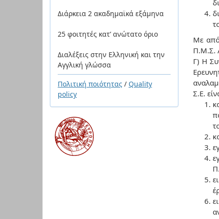
δ
δ
Διάρκεια 2 ακαδημαϊκά εξάμηνα
τ
25 φοιτητές κατ’ ανώτατο όριο
Με από
Π.Μ.Σ. 
Διαλέξεις στην Ελληνική και την
Γ) Η Συ
Αγγλική γλώσσα
Ερευνη
αναλαμ
Πολιτική ποιότητας
/
Quality
Σ.Ε. εί
policy
κ
π
τ
κ
ε
ε
Π
ε
έ
ε
α