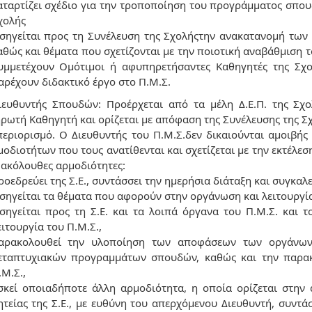
αταρτίζει σχέδιο για την τροποποίηση του προγράμματος σπου
χολής
ισηγείται προς τη Συνέλευση της Σχολήςτην ανακατανομή τω
αθώς και θέματα που σχετίζονται με την ποιοτική αναβάθμιση 
υμμετέχουν Ομότιμοι ή αφυπηρετήσαντες Καθηγητές της Σχ
αρέχουν διδακτικό έργο στο Π.Μ.Σ.
ιευθυντής Σπουδών: Προέρχεται από τα μέλη Δ.Ε.Π. της Σχ
ωτή Καθηγητή και ορίζεται με απόφαση της Συνέλευσης της Σχ
περιορισμό. Ο Διευθυντής του Π.Μ.Σ.δεν δικαιούνται αμοιβή
οδιοτήτων που τους ανατίθενται και σχετίζεται με την εκτέλε
ς ακόλουθες αρμοδιότητες:
ροεδρεύει της Σ.Ε., συντάσσει την ημερήσια διάταξη και συγκαλεί
ισηγείται τα θέματα που αφορούν στην οργάνωση και λειτουργία
ισηγείται προς τη Σ.Ε. και τα λοιπά όργανα του Π.Μ.Σ. και τ
ειτουργία του Π.Μ.Σ.,
αρακολουθεί την υλοποίηση των αποφάσεων των οργάνων 
εταπτυχιακών προγραμμάτων σπουδών, καθώς και την παρα
.Μ.Σ.,
σκεί οποιαδήποτε άλλη αρμοδιότητα, η οποία ορίζεται στην
ητείας της Σ.Ε., με ευθύνη του απερχόμενου Διευθυντή, συντά