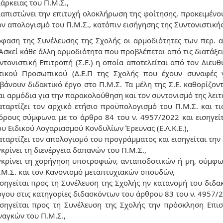
ιάρκειας του Π.Μ.Σ.,
ιαπιστώνει την επιτυχή ολοκλήρωση της φοίτησης, προκειμένου 
ον απολογισμό του Π.Μ.Σ., κατόπιν εισήγησης της Συντονιστικής 
φαση της Συνέλευσης της Σχολής οι αρμοδιότητες των περ. α) 
Ασκεί κάθε άλλη αρμοδιότητα που προβλέπεται από τις διατάξε
ντονιστική Επιτροπή (Σ.Ε.) η οποία αποτελείται από τον Διευθ
τικού Προσωπικού (Δ.Ε.Π της Σχολής που έχουν συναφές γ
βάνουν διδακτικό έργο στο Π.Μ.Σ. Τα μέλη της Σ.Ε. καθορίζον
ναι αρμόδια για την παρακολούθηση και τον συντονισμό της λει
αταρτίζει τον αρχικό ετήσιο προϋπολογισμό του Π.Μ.Σ. και τι
όρους σύμφωνα με το άρθρο 84 του ν. 4957/2022 και εισηγεί
ου Ειδικού Λογαριασμού Κονδυλίων Έρευνας (Ε.Λ.Κ.Ε.),
αταρτίζει τον απολογισμό του προγράμματος και εισηγείται την 
γκρίνει τη διενέργεια δαπανών του Π.Μ.Σ.,
γκρίνει τη χορήγηση υποτροφιών, ανταποδοτικών ή μη, σύμφω
.Μ.Σ. και τον Κανονισμό μεταπτυχιακών σπουδών,
ισηγείται προς τη Συνέλευση της Σχολής ην κατανομή του διδα
ργου στις κατηγορίες διδασκόντων του άρθρου 83 του ν. 4957/
ισηγείται προς τη Συνέλευση της Σχολής την πρόσκληση Επι
ναγκών του Π.Μ.Σ.,