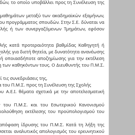
δών, το οποίο υποβάλλει προς τη Συνέλευση της
ν μαθημάτων μεταξύ των ακαδημαϊκών εξαμήνων,
του προγράμματος σπουδών. Στην Σ.Ε. δύναται να
ολής ή των συνεργαζόμενων Τμημάτων, εφόσον
ολής κατά προτεραιότητα βαθμίδας Καθηγητή ή
ολής για διετή θητεία, με δυνατότητα ανανέωσης
ς ή οποιασδήποτε αποζημίωσης για την εκτέλεση
ση των καθηκόντων τους. Ο Διευθυντής του Π.Μ.Σ.
 τις συνεδριάσεις της,
 του Π.Μ.Σ. προς τη Συνέλευση της Σχολής
ου Α.Ε.Ι. θέματα σχετικά με την αποτελεσματική
του Π.Μ.Σ. και του Εσωτερικού Κανονισμού
κολούθηση εκτέλεσης του προϋπολογισμού του
 απόφαση ίδρυσης του Π.Μ.Σ. Κατά τη λήξη της
σσεται αναλυτικός απολογισμός του ερευνητικού